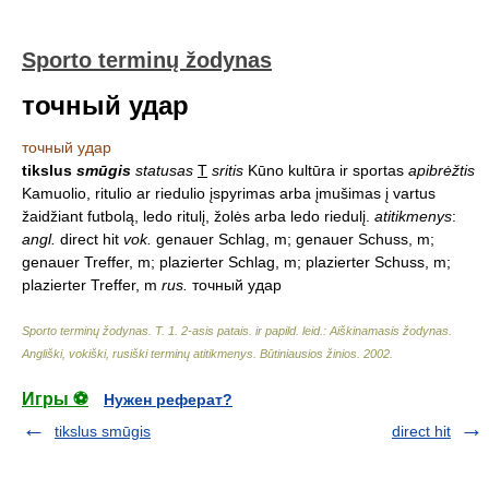
Sporto terminų žodynas
точный удар
точный удар
tikslus
smūgis
statusas
T
sritis
Kūno kultūra ir sportas
apibrėžtis
Kamuolio, ritulio ar riedulio įspyrimas arba įmušimas į vartus
žaidžiant futbolą, ledo ritulį, žolės arba ledo riedulį.
atitikmenys
:
angl.
direct hit
vok.
genauer Schlag, m; genauer Schuss, m;
genauer Treffer, m; plazierter Schlag, m; plazierter Schuss, m;
plazierter Treffer, m
rus.
точный удар
Sporto terminų žodynas. T. 1. 2-asis patais. ir papild. leid.: Aiškinamasis žodynas.
Angliški, vokiški, rusiški terminų atitikmenys. Būtiniausios žinios
.
2002
.
Игры ⚽
Нужен реферат?
tikslus smūgis
direct hit