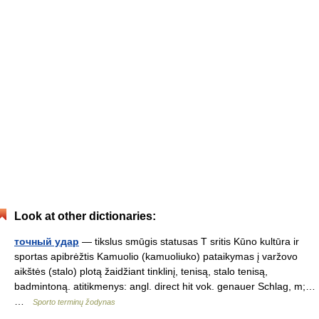
Look at other dictionaries:
точный удар
— tikslus smūgis statusas T sritis Kūno kultūra ir
sportas apibrėžtis Kamuolio (kamuoliuko) pataikymas į varžovo
aikštės (stalo) plotą žaidžiant tinklinį, tenisą, stalo tenisą,
badmintoną. atitikmenys: angl. direct hit vok. genauer Schlag, m;…
…
Sporto terminų žodynas