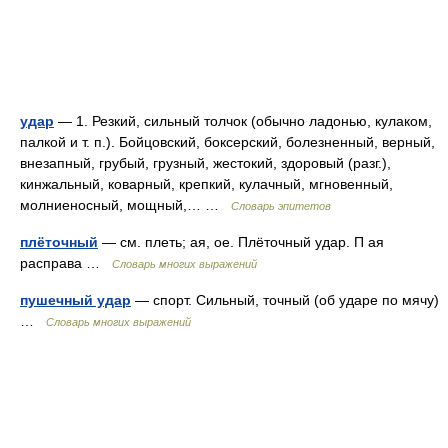
удар
— 1. Резкий, сильный толчок (обычно ладонью, кулаком,
палкой и т. п.). Бойцовский, боксерский, болезненный, верный,
внезапный, грубый, грузный, жестокий, здоровый (разг.),
кинжальный, коварный, крепкий, кулачный, мгновенный,
молниеносный, мощный,… …
Словарь эпитетов
плёточный
— см. плеть; ая, ое. Плёточный удар. П ая
расправа …
Словарь многих выражений
пушечный удар
— спорт. Сильный, точный (об ударе по мячу)
…
Словарь многих выражений