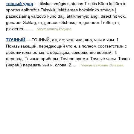
точный удар
— tikslus smūgis statusas T sritis Kūno kultūra ir
sportas apibrėžtis Taisyklių leidžiamas boksininko smūgis į
pažeidžiamą varžovo kūno dalį. atitikmenys: angl. direct hit vok.
genauer Schlag, m; genauer Schuss, m; genauer Treffer, m;
plazierter… …
Sporto terminų žodynas
ТОЧНЫЙ
— ТОЧНЫЙ, ая, ое; чен, чна, чно, чны и чны. 1.
Показывающий, передающий что н. в полном соответствии с
действительностью, с образцом, совершенно верный. Т.
перевод. Точные приборы. Точное время. Точные часы. Точно
(нареч.) передать чьи н. слова. 2 …
Толковый словарь Ожегова